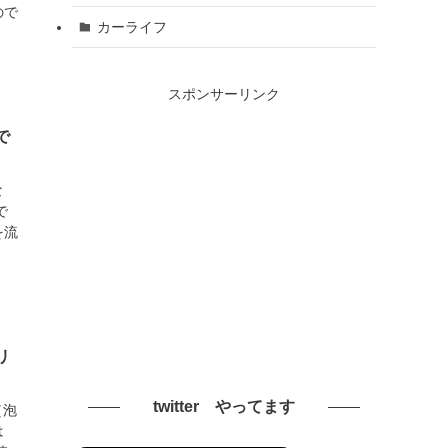
ので
カーライフ
スポンサーリンク
で
な
で
を流
リ
twitter やってます
（泡
は