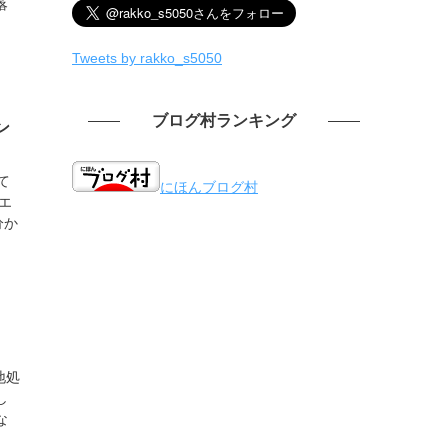
落
Tweets by rakko_s5050
ブログ村ランキング
ン
て
にほんブログ村
エ
分か
地処
し
な