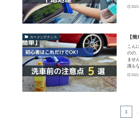
202
【簡
カーメンテナンス
こんに
のの
ませ
識もな
202
1
..