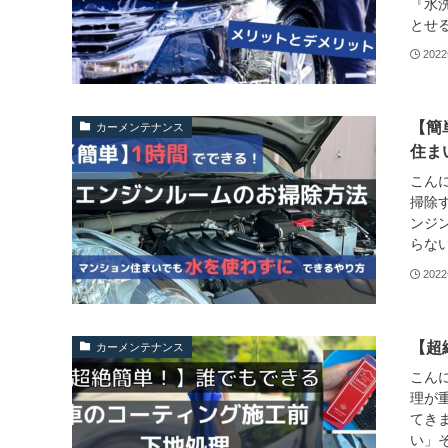
『水
とせる
202
【簡
カーメンテナンス
住ま
こんに
掃除
ンジ
らない
202
【超
カーメンテナンス
こんに
理が
てき
い」そ