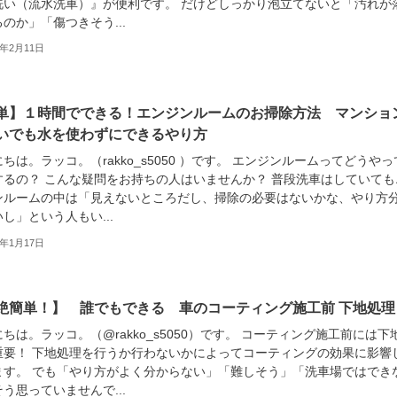
洗い（流水洗車）』が便利です。 だけどしっかり泡立てないと「汚れが
のか」「傷つきそう...
2年2月11日
単】１時間でできる！エンジンルームのお掃除方法 マンショ
いでも水を使わずにできるやり方
ちは。ラッコ。（rakko_s5050 ）です。 エンジンルームってどうやっ
するの？ こんな疑問をお持ちの人はいませんか？ 普段洗車はしていても
ンルームの中は「見えないところだし、掃除の必要はないかな、やり方
し」という人もい...
2年1月17日
絶簡単！】 誰でもできる 車のコーティング施工前 下地処理
ちは。ラッコ。（@rakko_s5050）です。 コーティング施工前には下
重要！ 下地処理を行うか行わないかによってコーティングの効果に影響
ます。 でも「やり方がよく分からない」「難しそう」「洗車場ではでき
う思っていませんで...