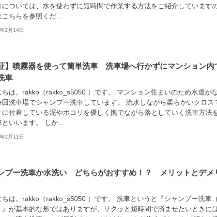
方については、水を使わずに短時間で作業する方法をご紹介しています
こちらを参照くだ...
2年2月14日
証】噴霧器を使って簡単洗車 洗車場へ行かずにマンション内
水洗車
ちは。rakko（rakko_s5050 ）です。 マンション住まいのため水道が
毎回洗車場でシャンプー洗車しています。 流水しながら柔らかいクロス
ィに付着している泥やホコリを優しく撫でながら落としていく洗車方法
といいます。 しか...
2年2月11日
ンプー洗車か水洗い どちらがおすすめ！？ メリットとデメ
ちは。rakko（rakko_s5050 ）です。 洗車というと『シャンプー洗車
）』が基本的な形ではありますが、サクッと短時間で済ませたいときに