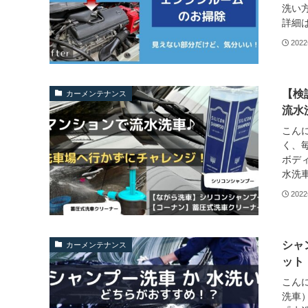
洗い
詳細は
202
【検
カーメンテナンス
流
こんに
く、
ボデ
水洗車
202
シャ
カーメンテナンス
ット
こんに
洗車