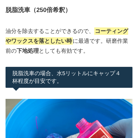
脱脂洗車（250倍希釈）
油分を除去することができるので、
コーティング
やワックスを落としたい時
に最適です。研磨作業
前の
下地処理
としても有効です。
脱脂洗車の場合、水5リットルにキャップ４
杯程度が目安です。