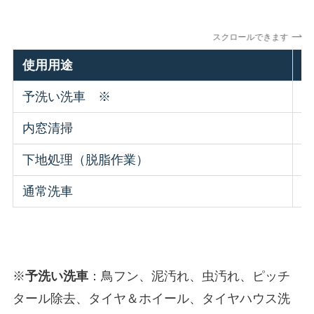
スクロールできます
使用用途
予洗い洗車 ※
1
内窓清掃
1
下地処理（脱脂作業）
2
通常洗車
1
※
予洗い洗車
：鳥フン、泥汚れ、虫汚れ、ピッチ
タール除去、タイヤ＆ホイール、タイヤハウス洗