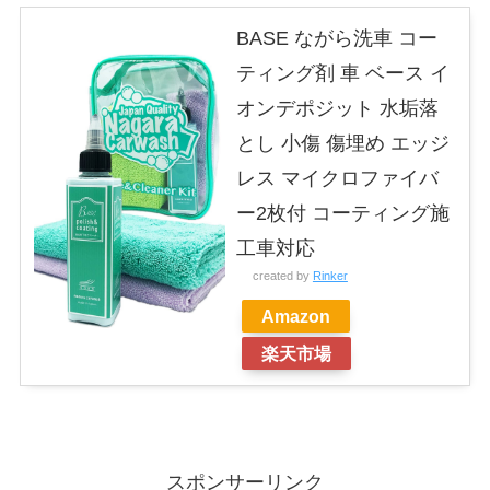
BASE ながら洗車 コー
ティング剤 車 ベース イ
オンデポジット 水垢落
とし 小傷 傷埋め エッジ
レス マイクロファイバ
ー2枚付 コーティング施
工車対応
created by
Rinker
Amazon
楽天市場
スポンサーリンク