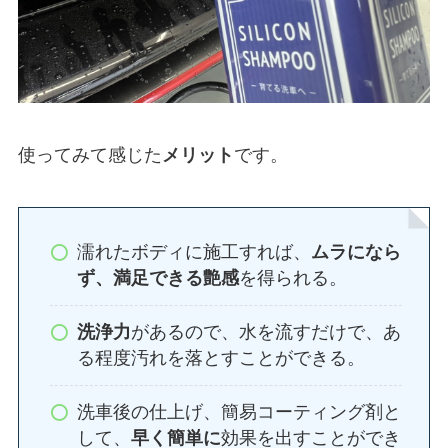
使ってみて感じた
メリット
です。
濡れたボディに施工すれば、
ムラになら
ず、満足できる艶感
を得られる。
洗浄力
があるので、水を流すだけで、あ
る程度汚れを落とすことができる。
洗車後の仕上げ、簡易コーティング剤と
して、
早く簡単に
効果を出すことができ