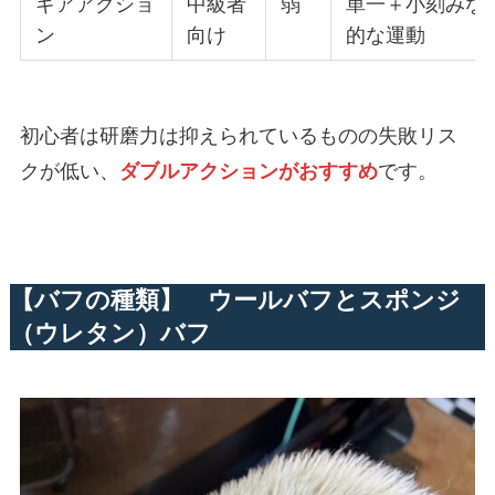
ギアアクショ
中級者
弱
単一＋小刻みな
ン
向け
的な運動
初心者は研磨力は抑えられているものの失敗リス
クが低い、
ダブルアクションがおすすめ
です。
【バフの種類】 ウールバフとスポンジ
（ウレタン）バフ