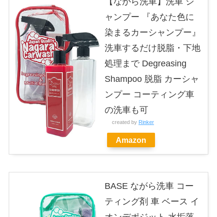
【ながら洗車】洗車 シ
ャンプー 『あなた色に
染まるカーシャンプー』
洗車するだけ脱脂・下地
処理まで Degreasing
Shampoo 脱脂 カーシャ
ンプー コーティング車
の洗車も可
created by
Rinker
Amazon
BASE ながら洗車 コー
ティング剤 車 ベース イ
オンデポジット 水垢落