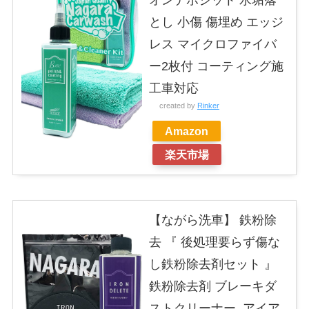
とし 小傷 傷埋め エッジ
レス マイクロファイバ
ー2枚付 コーティング施
工車対応
created by
Rinker
Amazon
楽天市場
【ながら洗車】 鉄粉除
去 『 後処理要らず傷な
し鉄粉除去剤セット 』
鉄粉除去剤 ブレーキダ
ストクリーナー アイア