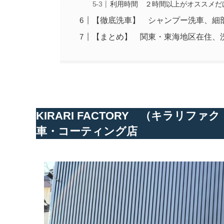
利用時間 ２時間以上がオススメだ
【徹底洗車】 シャンプー洗車、細
【まとめ】 関東・東海地区在住、
KIRARI FACTORY （キラリ
車・コーティング店