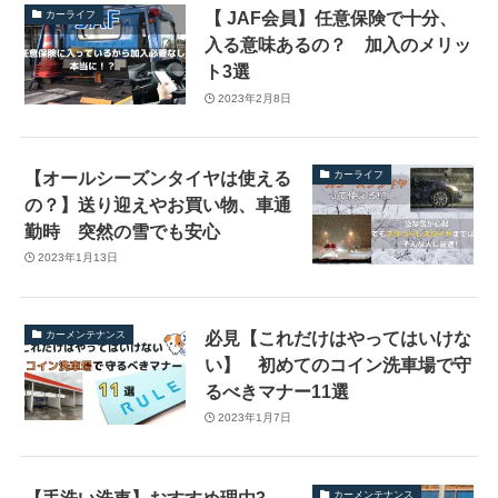
【 JAF会員】任意保険で十分、
カーライフ
入る意味あるの？ 加入のメリッ
ト3選
2023年2月8日
【オールシーズンタイヤは使える
カーライフ
の？】送り迎えやお買い物、車通
勤時 突然の雪でも安心
2023年1月13日
必見【これだけはやってはいけな
カーメンテナンス
い】 初めてのコイン洗車場で守
るべきマナー11選
2023年1月7日
【手洗い洗車】おすすめ理由3
カーメンテナンス